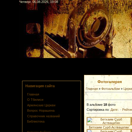
Четверг, 06.08.2026, 19:08
Фотогалерея
Навигация сайта
Главная
»
Фотоальбом
»
Церк
Главная
О Тбилиси
В альбоме
18
фото
Армянские Церкви
Сортировка по:
Дате
·
Рейти
Вопрос Норашена
Справочник названий
Библиотека
Фотогалерея
Бетхаим Сурб Аствацатин