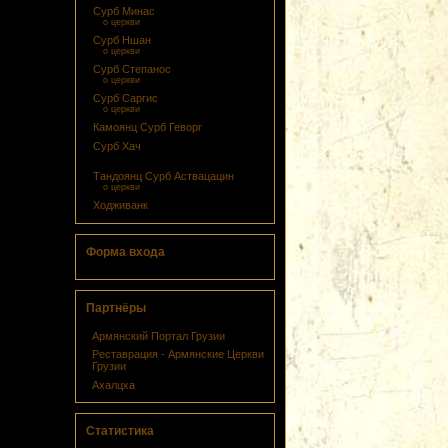
Сурб Минас
о церкви
Сурб Ншан
о церкви
Сурб Степанос
о церкви
Сурб Саргис
о церкви
Камоянц Сурб Геворг
Сурб Хач
დღეს წმინდა ნიკოლოზის ეკლესია
Тандоянц Сурб Аствацацин
о церкви
Ходживанк
Форма входа
Партнёры
Армянский Портал Грузии
Реcтаврация - Армянские Церкви
Грузии
Ахалцха
Статистика