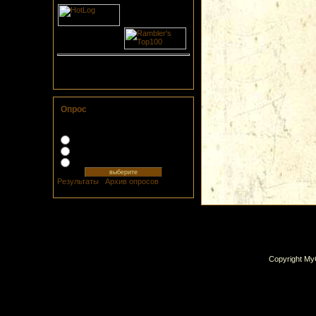
Онлайн всего:
1
Гостей:
1
Пользователей:
0
Опрос
Любите ли вы Тбилиси?
Очень !
Так себе...
Испытываю неприязнь
Результаты
|
Архив опросов
Всего ответов:
486
Copyright My