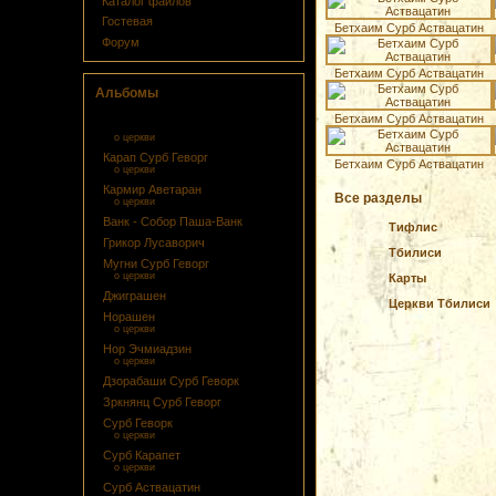
Каталог файлов
Гостевая
Бетхаим Сурб Аствацатин
Форум
Бетхаим Сурб Аствацатин
Альбомы
Бетхаим Сурб Аствацатин
Бетхаим Сурб Аствацатин
о церкви
Карап Сурб Геворг
Бетхаим Сурб Аствацатин
о церкви
Кармир Аветаран
Все разделы
о церкви
Ванк - Собор Паша-Ванк
Тифлис
Грикор Лусаворич
Тбилиси
Мугни Сурб Геворг
о церкви
Карты
Джиграшен
Церкви Тбилиси
Норашен
о церкви
Нор Эчмиадзин
о церкви
Дзорабаши Сурб Геворк
Зркнянц Сурб Геворг
Сурб Геворк
о церкви
Сурб Карапет
о церкви
Сурб Аствацатин