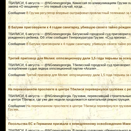
ТБИЛИСИ, 6 августа — @NGnewsgeorgia. Комиссия по коммуникациям Грузии ош
закона «О вещании» — это первый случай, когда…
Сообщение
В Грузии регулятор впервые оштрафовал провластный телеканал за 
В Батуми приговорили к 4 годам санитарку, убившую своего тайно рожден
ТБИЛИСИ, 6 августа — @NGnewsgeorgia. Батумский городской суд приговорил к 
рожденного ребенка. Об этом сообщает Генпрокуратура Грузии. «Суд признал…
Сообщение
В Батуми приговорили к 4 годам санитарку, убившую своего тайно р
Третий приговор для Мелия: оппозиционеру дали 1,5 года тюрьмы за оск
ТБИЛИСИ, 6 августа — @NGnewsgeorgia. Тбилисский городской суд приговорил к
оскорблении судьи лидера оппозиционной партии «Ахали»…
Сообщение
Третий приговор для Мелия: оппозиционеру дали 1,5 года тюрьмы за
На перекопанном проспекте в центре Тбилиси перевернулся грузовик с р
ТБИЛИСИ, 6 августа — @NGnewsgeorgia. Грузовик, перевозивший строительные
в центре Тбилиси, где уже две недели продолжается капитальная реконструкция
Сообщение
На перекопанном проспекте в центре Тбилиси перевернулся грузовик
Грузии
.
Посольства ЕС и Германии призвали к немедленному освобождению Мзии
ТБИЛИСИ, 6 августа — @NGnewsgeorgia. В первую годовщину обвинительного в