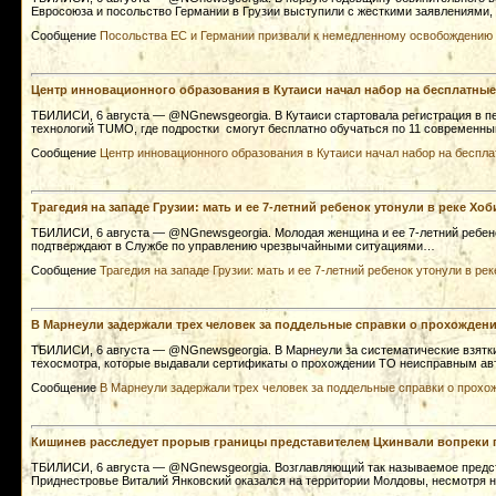
Евросоюза и посольство Германии в Грузии выступили с жесткими заявлениями,
Сообщение
Посольства ЕС и Германии призвали к немедленному освобождению
Центр инновационного образования в Кутаиси начал набор на бесплатны
ТБИЛИСИ, 6 августа — @NGnewsgeorgia. В Кутаиси стартовала регистрация в п
технологий TUMO, где подростки смогут бесплатно обучаться по 11 современ
Сообщение
Центр инновационного образования в Кутаиси начал набор на беспл
Трагедия на западе Грузии: мать и ее 7-летний ребенок утонули в реке Хо
ТБИЛИСИ, 6 августа — @NGnewsgeorgia. Молодая женщина и ее 7-летний ребенок
подтверждают в Службе по управлению чрезвычайными ситуациями…
Сообщение
Трагедия на западе Грузии: мать и ее 7-летний ребенок утонули в ре
В Марнеули задержали трех человек за поддельные справки о прохождени
ТБИЛИСИ, 6 августа — @NGnewsgeorgia. В Марнеули за систематические взятки
техосмотра, которые выдавали сертификаты о прохождении ТО неисправным а
Сообщение
В Марнеули задержали трех человек за поддельные справки о прохо
Кишинев расследует прорыв границы представителем Цхинвали вопреки п
ТБИЛИСИ, 6 августа — @NGnewsgeorgia. Возглавляющий так называемое предс
Приднестровье Виталий Янковский оказался на территории Молдовы, несмотря 