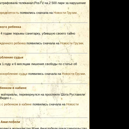
трафовала телеканал PosTV на 2 500 лари за нарушение
предвзятость
появились сначала на
Новости Грузии
.
ного ребенка
4 годам тюрьмы санитарку, убившую своего тайно
ожденного ребенка
появились сначала на
Новости Грузии
.
орбление судьи
 1 году и 6 месяцам лишения свободы по статье об
 оскорбление судьи
появились сначала на
Новости Грузии
.
ебенком в кабине
 материалы, перевернулся на проспекте Шота Руставели
. Видео с…
 с ребенком в кабине
появились сначала на
Новости
 Амаглобели
ердикта журналистке Мзие Амаглобели представительство