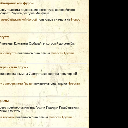
ербайджанской фурой
тку транзита подсанкционного груза европейского
сообщает Служба доходов Минфина…
Ф азербайджанской фурой
появились сначала на
Новости
вгуста
й певицы Кристины Орбакайте, который должен был
…
а 7 августа
появились сначала на
Новости Грузии
.
веренитета Грузии
апланированным на 7 августа концертом популярной
у суверенитета Грузии
появились сначала на
Новости
юрьмы
шего премьер-министра Грузии Ираклия Гарибашвили
илиси. Об этом…
из тюрьмы
появились сначала на
Новости Грузии
.