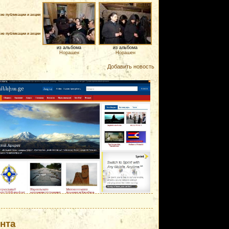
ие публикации и акции
ие публикации и акции
из альбома
из альбома
Норашен
Норашен
Добавить новость
нта