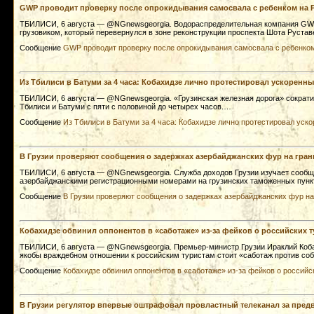
GWP проводит проверку после опрокидывания самосвала с ребенком на 
ТБИЛИСИ, 6 августа — @NGnewsgeorgia. Водораспределительная компания GWP
грузовиком, который перевернулся в зоне реконструкции проспекта Шота Рустав
Сообщение
GWP проводит проверку после опрокидывания самосвала с ребенком
Из Тбилиси в Батуми за 4 часа: Кобахидзе лично протестировал ускоренны
ТБИЛИСИ, 6 августа — @NGnewsgeorgia. «Грузинская железная дорога» сократи
Тбилиси и Батуми с пяти с половиной до четырех часов.…
Сообщение
Из Тбилиси в Батуми за 4 часа: Кобахидзе лично протестировал уск
В Грузии проверяют сообщения о задержках азербайджанских фур на гран
ТБИЛИСИ, 6 августа — @NGnewsgeorgia. Служба доходов Грузии изучает сообще
азербайджанскими регистрационными номерами на грузинских таможенных пунк
Сообщение
В Грузии проверяют сообщения о задержках азербайджанских фур на
Кобахидзе обвинил оппонентов в «саботаже» из-за фейков о российских т
ТБИЛИСИ, 6 августа — @NGnewsgeorgia. Премьер-министр Грузии Ираклий Кобах
якобы враждебном отношении к российским туристам стоит «саботаж против со
Сообщение
Кобахидзе обвинил оппонентов в «саботаже» из-за фейков о российс
В Грузии регулятор впервые оштрафовал провластный телеканал за предв