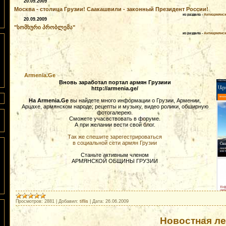
20.09.2009
Москва - столица Грузии! Саакашвили - законный Президент России!
из раздела -
Антиармянск
20.09.2009
"სომხური პრობლემა"
из раздела -
Антиармянск
Armenia.Ge
Вновь заработал портал армян Грузиии
http://armenia.ge/
На Armenia.Ge
вы найдете много информации о Грузии, Армении,
Арцахе, армянском народе; рецепты и музыку, видео ролики, обширную
фотогалерею.
Сможете учасвствовать в форуме.
А при желании вести свой блог.
Так же спешите зарегестрироваться
в социальной сети армян Грузии
Станьте активным членом
АРМЯНСКОЙ ОБЩИНЫ ГРУЗИИ
Просмотров:
2881
|
Добавил:
tiflis
|
Дата:
26.06.2009
Новостная ле