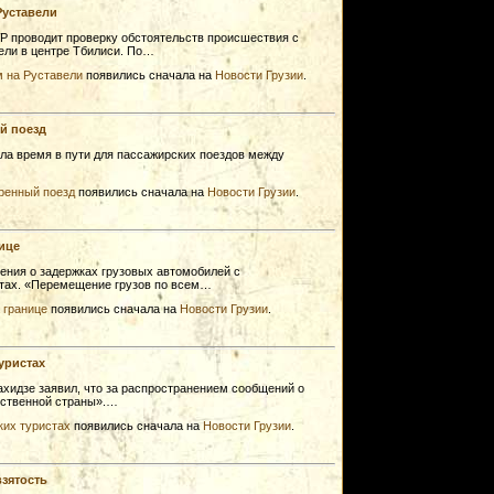
Руставели
 проводит проверку обстоятельств происшествия с
ели в центре Тбилиси. По…
 на Руставели
появились сначала на
Новости Грузии
.
й поезд
ла время в пути для пассажирских поездов между
оренный поезд
появились сначала на
Новости Грузии
.
ице
ния о задержках грузовых автомобилей с
тах. «Перемещение грузов по всем…
 границе
появились сначала на
Новости Грузии
.
уристах
идзе заявил, что за распространением сообщений о
бственной страны».…
ких туристах
появились сначала на
Новости Грузии
.
зятость