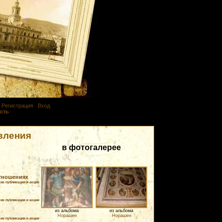
|
Регистрация
|
Вход
сть
| Группа "
Гости
"
вления
в фотогалерее
отношениях
ие публикации и акции
ие публикации и акции
из альбома
из альбома
Норашен
Норашен
ие публикации и акции