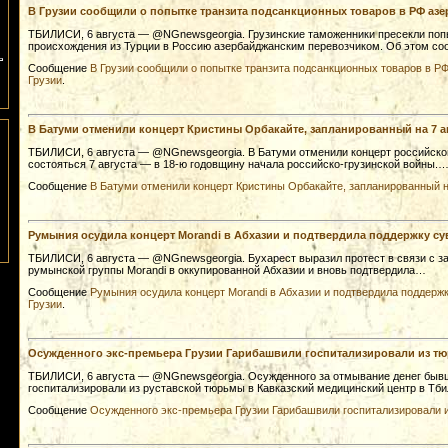
В Грузии сообщили о попытке транзита подсанкционных товаров в РФ аз
ТБИЛИСИ, 6 августа — @NGnewsgeorgia. Грузинские таможенники пресекли попы
происхождения из Турции в Россию азербайджанским перевозчиком. Об этом 
Сообщение
В Грузии сообщили о попытке транзита подсанкционных товаров в Р
Грузии
.
В Батуми отменили концерт Кристины Орбакайте, запланированный на 7 а
ТБИЛИСИ, 6 августа — @NGnewsgeorgia. В Батуми отменили концерт российско
состояться 7 августа — в 18-ю годовщину начала российско-грузинской войны.
Сообщение
В Батуми отменили концерт Кристины Орбакайте, запланированный н
Румыния осудила концерт Morandi в Абхазии и подтвердила поддержку су
ТБИЛИСИ, 6 августа — @NGnewsgeorgia. Бухарест выразил протест в связи с з
румынской группы Morandi в оккупированной Абхазии и вновь подтвердила…
Сообщение
Румыния осудила концерт Morandi в Абхазии и подтвердила поддержк
Грузии
.
Осужденного экс-премьера Грузии Гарибашвили госпитализировали из т
ТБИЛИСИ, 6 августа — @NGnewsgeorgia. Осужденного за отмывание денег быв
госпитализировали из руставской тюрьмы в Кавказский медицинский центр в Тб
Сообщение
Осужденного экс-премьера Грузии Гарибашвили госпитализировали 