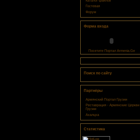
Каталог файлов
Гостевая
Форум
Форма входа
Посетите Портал Armenia.Ge
Поиск по сайту
Партнёры
Армянский Портал Грузии
Реcтаврация - Армянские Церкви
Грузии
Ахалцха
Статистика