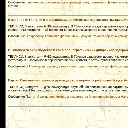
Сообщение
Кишинев расследует прорыв границы представителем Цхинвали вопр
Грузии
.
В аэропорту Тбилиси с фальшивыми документами задержаны граждане И
ТБИЛИСИ, 6 августа — @NGnewsgeorgia. В Тбилисском международном аэропорт
паспортного контроля — их обвиняют в попытке незаконного пересечения госгр
Сообщение
В аэропорту Тбилиси с фальшивыми документами задержаны гражд
В Тбилиси за производство и слив порнографических дипфейков задержа
ТБИЛИСИ, 6 августа — @NGnewsgeorgia. В Тбилиси задержали подростка, кото
фотографии школьников в порнографический контент, а затем публиковал их в 
Сообщение
В Тбилиси за производство и слив порнографических дипфейков зад
Партия Саакашвили сменила руководство и поручила реформы Нануке Ж
ТБИЛИСИ, 6 августа — @NGnewsgeorgia. Крупнейшая оппозиционная партия Груз
провела свой 13-й съезд, на котором утвердила временную структуру управлени
Сообщение
Партия Саакашвили сменила руководство и поручила реформы Нан