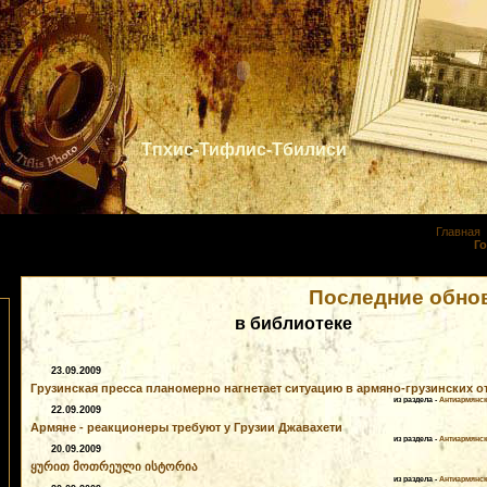
Тпхис-Тифлис-Тбилиси
Главная
Вы вошли как
Го
Последние обно
в библиотеке
23.09.2009
Грузинская пресса планомерно нагнетает ситуацию в армяно-грузинских 
из раздела -
Антиармянск
22.09.2009
Армяне - реакционеры требуют у Грузии Джавахети
из раздела -
Антиармянск
20.09.2009
ყურით მოთრეული ისტორია
из раздела -
Антиармянск